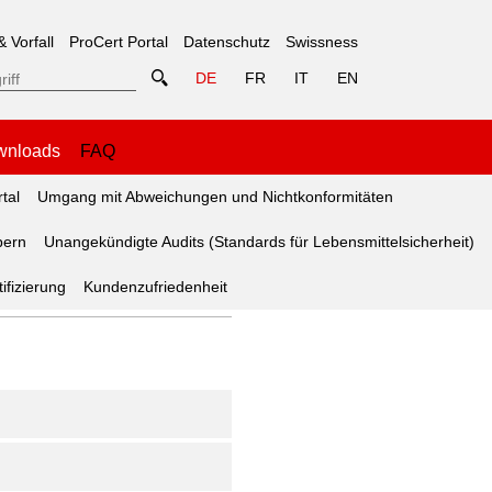
& Vorfall
ProCert Portal
Datenschutz
Swissness
DE
FR
IT
EN
wnloads
FAQ
tal
Umgang mit Abweichungen und Nichtkonformitäten
bern
Unangekündigte Audits (Standards für Lebensmittelsicherheit)
ifizierung
Kundenzufriedenheit
die natürliche Vanille-Zutat
rfolgbarkeitstests mit den