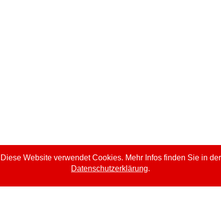
der Rückverfolgbarkeitstest und die Authentizitätsa
ie vom Kontext und dem Status des Anbieters abhängig sind
?
Diese Website verwendet Cookies. Mehr Infos finden Sie in der
Datenschutzerklärung
.