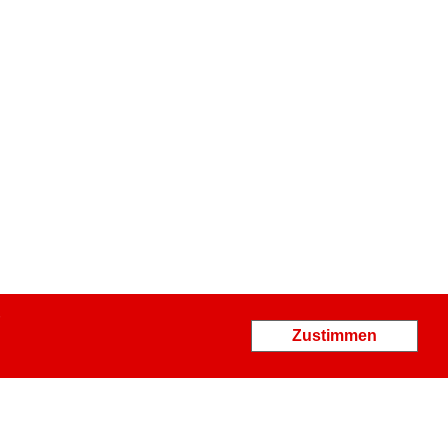
nalyse sich ergänzende
.
Zustimmen