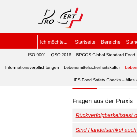
Ich möchte...
Startseite
Bereiche
Stan
ISO 9001
QSC:2016
BRCGS Global Standard Food 
Informationsverpflichtungen
Lebensmittelsicherheitskultur
Leben
Lebensmittelbetrug
IFS Food Safety Checks – Alles
Fragen aus der Praxis
Rückverfolgbarkeitstest o
Sind Handelsartikel auc
Die Bewertung wurde an alle
festgestellt. Die vom Tea