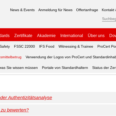
News & Events
Anmeldung für News
Offertanfrage
Kontakt 
dards
Zertifikate
Akademie
International
Über uns
Do
Safety
FSSC 22000
IFS Food
Witnessing & Trainee
ProCert Por
smittelbetrug
Verwendung der Logos von ProCert und Standardinha
 was Sie wissen müssen
Portale von Standardhaltern
Status der Zert
der Authentizitätsanalyse
h zu bewerten?
n Rohmaterialien durchgeführt, wir haben ein hohes Risiko für 
m vorgeschlagene Maßnahme ist die Durchführung eines Rückve