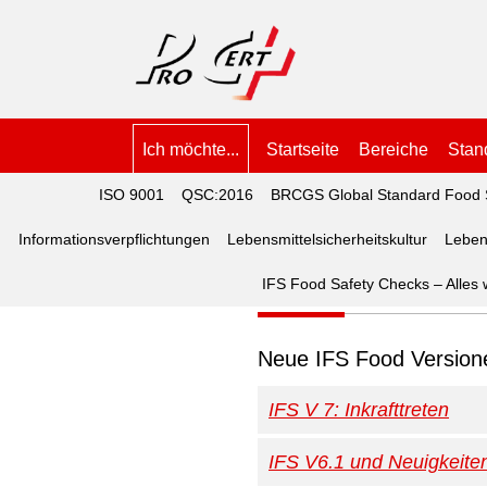
Ich möchte...
Startseite
Bereiche
Stan
ISO 9001
QSC:2016
BRCGS Global Standard Food 
Informationsverpflichtungen
Lebensmittelsicherheitskultur
Leben
IFS Food
IFS Food Safety Checks – Alles
Neue IFS Food Version
IFS V 7: Inkrafttreten
IFS V6.1 und Neuigkeite
Ab wann ist sie obligatoris