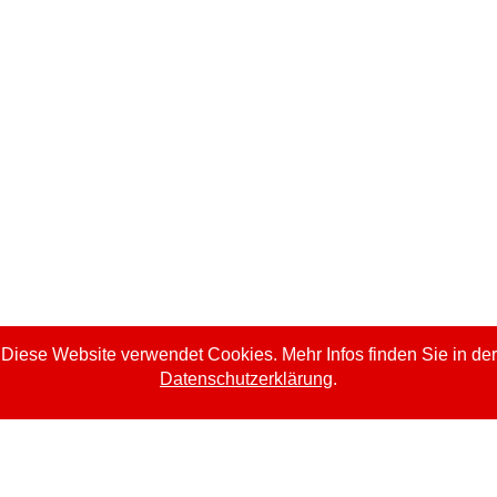
ls des unangekündigten Audits
lle Audits ab dem 1. Juli 2018 gültig sein.
?
Diese Website verwendet Cookies. Mehr Infos finden Sie in der
Datenschutzerklärung
.