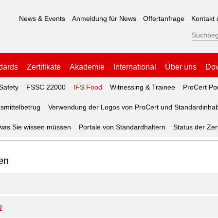
News & Events
Anmeldung für News
Offertanfrage
Kontakt 
dards
Zertifikate
Akademie
International
Über uns
Do
Safety
FSSC 22000
IFS Food
Witnessing & Trainee
ProCert Por
smittelbetrug
Verwendung der Logos von ProCert und Standardinha
 was Sie wissen müssen
Portale von Standardhaltern
Status der Zert
en
n
ch?