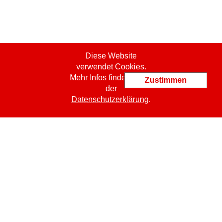
Diese Website
verwendet Cookies.
Mehr Infos finden Sie in
Zustimmen
der
Datenschutzerklärung
.
ProCert SASU
jm.bachelet@procert.ch
19 Place Kennedy
FR
-
49000
Angers
Tel.: +33 6 09 42 35 35