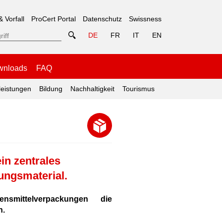
& Vorfall
ProCert Portal
Datenschutz
Swissness
DE
FR
IT
EN
wnloads
FAQ
leistungen
Bildung
Nachhaltigkeit
Tourismus
in zentrales
ungsmaterial.
bensmittelverpackungen die
n.