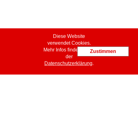
Diese Website
verwendet Cookies.
Mehr Infos finden Sie in
Zustimmen
der
Datenschutzerklärung
.
ProCert SASU
jm.bachelet@procert.ch
19 Place Kennedy
FR
-
49000
Angers
Tel.: +33 6 09 42 35 35