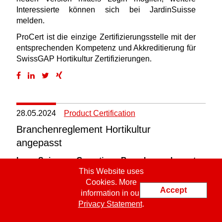
Interessierte können sich bei JardinSuisse
melden.
ProCert ist die einzige Zertifizierungsstelle mit der
entsprechenden Kompetenz und Akkreditierung für
SwissGAP Hortikultur Zertifizierungen.
28.05.2024
Product Certification
Branchenreglement Hortikultur
angepasst
Im Suisse Garantie Branchenreglement
This Website uses
Hortikultur ist die Einhaltung von SwissGAP
Cookies. More
Hortikultur eine Grundvoraussetzung.
Accept
information in our
Aufgrund der neuen SwissGAP Version wurde
Privacy Statement
.
auch das Branchenreglement Hortikultur
angepasst.