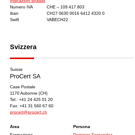
Indicazioni stradali
Numero IVA
CHE – 109.417.803
Iban
CH27 0630 0016 6412 4320 0
Swift
VABECH22
Svizzera
Suisse
ProCert SA
Case Postale
1170
Aubonne
(CH)
Tel.:
+41 24 425 01 20
Fax:
+41 31 560 67 60
procert@procert.ch
Area
Persona
Formazione
Domingo Fernandez